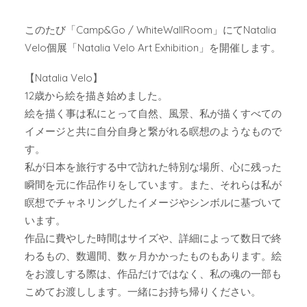
このたび「Camp&Go / WhiteWallRoom」にてNatalia
Velo個展「Natalia Velo Art Exhibition」を開催します。
【Natalia Velo】
12歳から絵を描き始めました。
絵を描く事は私にとって自然、風景、私が描くすべての
イメージと共に自分自身と繋がれる瞑想のようなもので
す。
私が日本を旅行する中で訪れた特別な場所、心に残った
瞬間を元に作品作りをしています。また、それらは私が
瞑想でチャネリングしたイメージやシンボルに基づいて
います。
作品に費やした時間はサイズや、詳細によって数日で終
わるもの、数週間、数ヶ月かかったものもあります。絵
をお渡しする際は、作品だけではなく、私の魂の一部も
こめてお渡しします。一緒にお持ち帰りください。