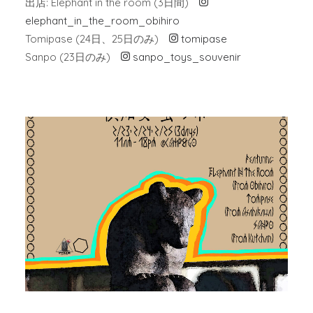
出店: Elephant in the room (3日間)
elephant_in_the_room_obihiro
Tomipase (24日、25日のみ)
tomipase
Sanpo (23日のみ)
sanpo_toys_souvenir