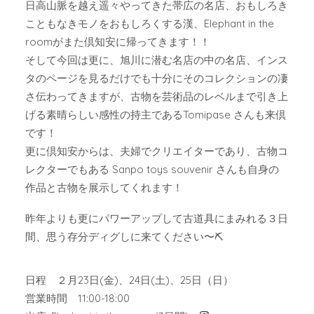
日高山脈を越え遥々やってきた帯広の名店、おもしろき
こともなきモノをおもしろくする漢、Elephant in the
roomがまた倶知安に帰ってきます！！
そして今回は更に、旭川に潜む名店の中の名店、インス
タのページを見るだけでも十分にそのコレクションの凄
さ伝わってきますが、古物を芸術品のレベルまで引き上
げる素晴らしい感性の持主であるTomipase さんも来倶
です！
更に倶知安からは、夫婦でクリエイターであり、古物コ
レクターでもある Sanpo toys souvenir さんも自身の
作品と古物を展示してくれます！
昨年よりも更にパワーアップして古道具にまみれる３日
間、思う存分ディグしに来てください〜⛏
日程 ２月23日(金)、24日(土)、25日（日）
営業時間 11:00-18:00