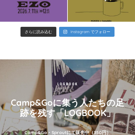
さらに読み込む
Instagram でフォロー
LOGBOOK
Camp&Goに集う人たちの足
跡を残す「LOGBOOK」
Camp&Go・Sproutにて販売中（350円）