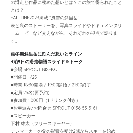
の滑走と作品に秘めた想いとは？この旅で得られたこと
とは？
FALLLINE2023掲載 “風雪の斜里岳”
表と裏のストーリーを、写真スライドやドキュメンタリ
ームービーなど交えながら、それぞれの視点で語りま
す。
厳冬期斜里岳に刻んだ想いとライン
4泊5日の滑走物語スライド＆トーク
■会場 SPROUT NISEKO
■開催日 1/25
■時間 18:30開場 / 19:00開始 / 21:00終了
■定員 25名(要予約)
■参加費 1,000円（1ドリンク付き）
■お申込み/お問合せ SPROUT 0136-55-5161
■スピーカー
下村 雄太（フリースキーヤー）
テレマーカーの父の影響を受け2歳からスキーを始め