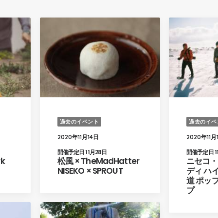
過去のイベント
過去のイベ
2020年11月14日
2020年11月
開催予定日 11月28日
開催予定日 1
rk
松風 × TheMadHatter
ニセコ・
NISEKO × SPROUT
ディ ハ
道 ポッ
プ