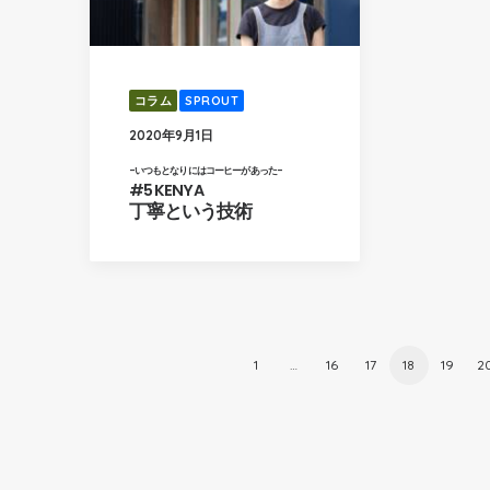
コラム
SPROUT
2020年9月1日
-いつもとなりにはコーヒーがあった-
#5 KENYA
丁寧という技術
1
…
16
17
18
19
2