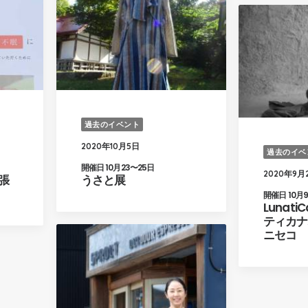
過去のイベント
2020年10月5日
過去のイベ
開催日 10月23〜25日
2020年9月
張
うさと展
開催日 10月9
Lunati
ティカナパ
ニセコ