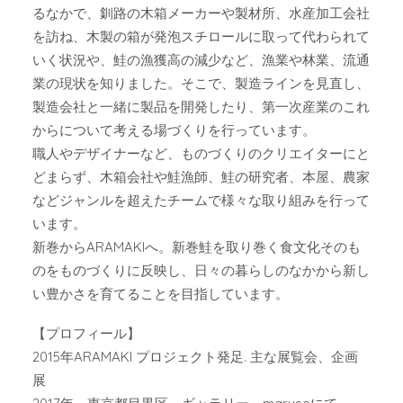
るなかで、釧路の木箱メーカーや製材所、水産加工会社
を訪ね、木製の箱が発泡スチロールに取って代わられて
いく状況や、鮭の漁獲高の減少など、漁業や林業、流通
業の現状を知りました。そこで、製造ラインを見直し、
製造会社と一緒に製品を開発したり、第一次産業のこれ
からについて考える場づくりを行っています。
職人やデザイナーなど、ものづくりのクリエイターにと
どまらず、木箱会社や鮭漁師、鮭の研究者、本屋、農家
などジャンルを超えたチームで様々な取り組みを行って
います。
新巻からARAMAKIへ。新巻鮭を取り巻く食文化そのも
のをものづくりに反映し、日々の暮らしのなかから新し
い豊かさを育てることを目指しています。
【プロフィール】
2015年ARAMAKI プロジェクト発足. 主な展覧会、企画
展