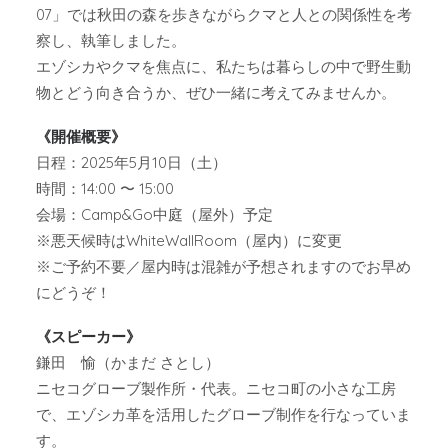
07」では秋田の森を歩きながらクマと人との関係性を考
察し、執筆しました。
エゾシカやクマを焦点に、私たちは暮らしの中で野生動
物とどう向き合うか、ぜひ一緒に考えてみませんか。
《開催概要》
日程：2025年5月10日（土）
時間：14:00 〜 15:00
会場：Camp&Go中庭（屋外）予定
※悪天候時はWhiteWallRoom（屋内）に変更
※ご予約不要／屋内時は混雑が予想されますのでお早め
にどうぞ！
《スピーカー》
鎌田 愉（かまだ さとし）
ニセコグローブ製作所・代表。ニセコ町の小さな工房
で、エゾシカ革を活用したグローブ制作を行なっていま
す。