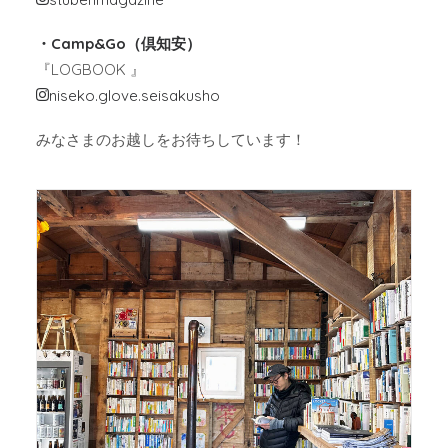
・Camp&Go（倶知安）
『LOGBOOK 』
niseko.glove.seisakusho
みなさまのお越しをお待ちしています！