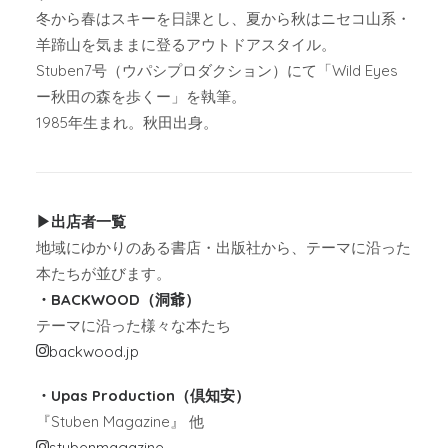
冬から春はスキーを日課とし、夏から秋はニセコ山系・
羊蹄山を気ままに登るアウトドアスタイル。
Stuben7号（ウパシプロダクション）にて「Wild Eyes
ー秋田の森を歩くー」を執筆。
1985年生まれ。秋田出身。
▶︎出店者一覧
地域にゆかりのある書店・出版社から、テーマに沿った
本たちが並びます。
・BACKWOOD（洞爺）
テーマに沿った様々な本たち
backwood.jp
・Upas Production（倶知安）
『Stuben Magazine』 他
stubenmagazine