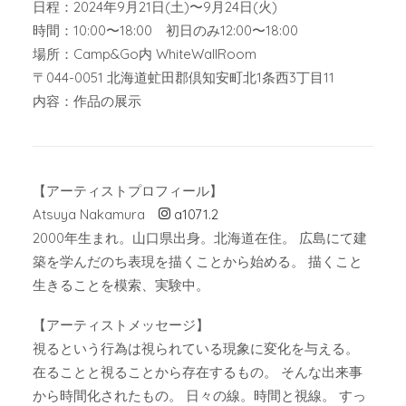
日程：2024年9月21日(土)〜9月24日(火)
時間：10:00〜18:00 初日のみ12:00〜18:00
場所：Camp&Go内 WhiteWallRoom
〒044-0051 北海道虻田郡倶知安町北1条西3丁目11
内容：作品の展示
【アーティストプロフィール】
Atsuya Nakamura
a1071.2
2000年生まれ。山口県出身。北海道在住。 広島にて建
築を学んだのち表現を描くことから始める。 描くこと
生きることを模索、実験中。
【アーティストメッセージ】
視るという行為は視られている現象に変化を与える。
在ることと視ることから存在するもの。 そんな出来事
から時間化されたもの。 日々の線。時間と視線。 すっ