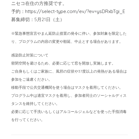
ニセコ在住の方推奨です。
予約：
https://select-type.com/ev/?ev=ysDRxbTgi_E
募集締切：5月21日（土）
※緊急事態宣言やまん延防止措置の発令に伴い、参加対象を限定した
り、プログラムの内容の変更や順延、中止とする場合があります。
感染防止対策について
密閉空間を避けるため、必要に応じて窓を開放し実施します。
ご自身もしくはご家族に、風邪の症状や37度以上の発熱がある場合は
参加をご遠慮ください。
移動手段で公共交通機関を使う場合はマスクを着用してください。
プログラム中は適宜マスクを着用し、参加者同士のソーシャルディス
タンスを維持してください。
必要に応じて手洗いもしくはアルコールジェルなどを使った手指消毒
を行ってください。