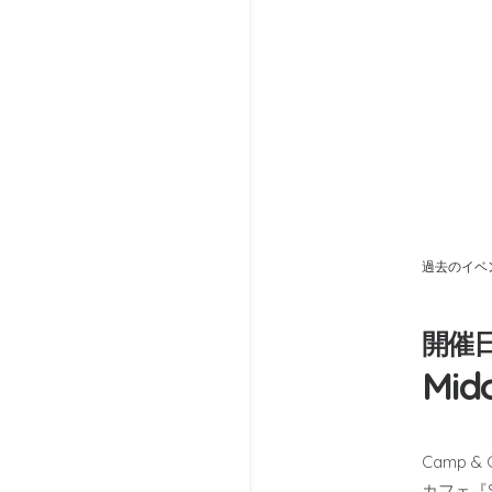
過去のイベ
開催日
Mid
Camp &
カフェ『S