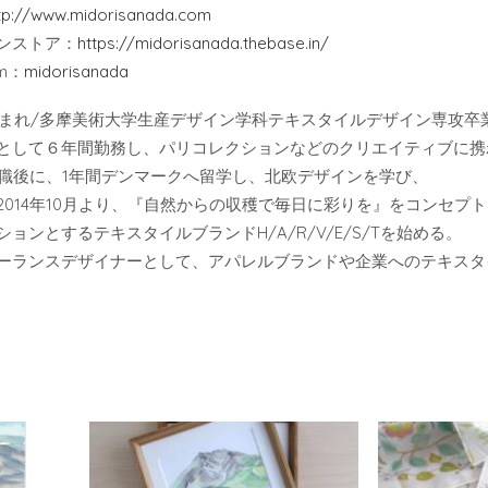
tp://www.midorisanada.com
ンストア：
https://midorisanada.thebase.in/
am：
midorisanada
年生まれ/多摩美術大学生産デザイン学科テキスタイルデザイン専攻
として６年間勤務し、パリコレクションなどのクリエイティブに携
年退職後に、1年間デンマークへ留学し、北欧デザインを学び、
2014年10月より、『自然からの収穫で毎日に彩りを』をコンセプ
ションとするテキスタイルブランドH/A/R/V/E/S/Tを始める。
ーランスデザイナーとして、アパレルブランドや企業へのテキスタ