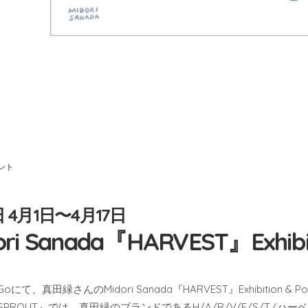
ント
 4月1日〜4月17日
ori Sanada『HARVEST』Exhibit
 Goにて、真田緑さんのMidori Sanada『HARVEST』Exhibitio
PROUT』では、真田緑のブランドであるH/A/R/V/E/S/T (