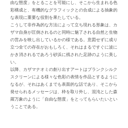
由な態度」をとることを可能にし、そこから生まれる色
彩構成と、有機的なグラフィックとの合成による抽象的
な表現に重要な役割を果たしている。
こうして非作為的な方法によって立ち現れる形象は、カ
ザマ自身が圧倒されるのと同時に魅了される自然と生物
の営みを映し出しているかの様である。意図せずに成り
立つ全ての存在がおもしろく、それはまるですぐに波に
かき消されるであろう砂浜に残された足跡のように美し
い。
以降、カザマナオミの創り出すアートはブランクシルク
スクリーンによる様々な色彩の表情を作品とするように
なるが、それはあくまでも表面的な話であり、そこから
発せられるメッセージは、枠を取り外し、混沌とした森
羅万象のように「自由な態度」をとってもらいたいとい
うことである。