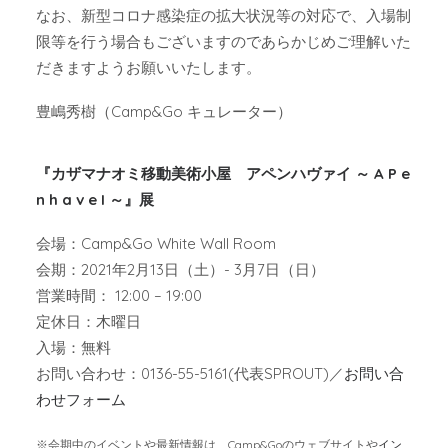
なお、新型コロナ感染症の拡大状況等の対応で、入場制
限等を行う場合もございますのであらかじめご理解いた
だきますようお願いいたします。
豊嶋秀樹（Camp&Go キュレーター）
『カザマナオミ移動美術小屋 アペンハヴァイ ～ A P e
n h a v e I ～』展
会場：Camp&Go White Wall Room
会期：2021年2月13日（土）- 3月7日（日）
営業時間： 12:00 – 19:00
定休日：木曜日
入場：無料
お問い合わせ：0136-55-5161(代表SPROUT)／
お問い合
わせフォーム
※会期中のイベントや最新情報は、Camp&Goのウェブサイトや
イン