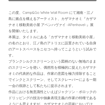
この度、Camp&Go White Wall Room にて湘南・江ノ
島に拠点を構えるアーティスト、カザマナオミ『カザマ
ナオミ移動美術小屋 アペンハヴァイ -APenhaveI-』展
を開催いたします。
本展は、タイトルにある「カザマナオミ移動美術小屋」
の名のとおり、江ノ島のアトリエに設置されている自身
のアートスペースをニセコへ持ってこようという試みで
す。
ブランクシルクスクリーンという図柄のない無地のまま
のスクリーンを使い、偶然性を積極的に捉えたカザマナ
オミの代表的な作品は、作家の意図を極力排除すること
でインクとスクリーン、そしてスクレーパーによる一期
一会の痕跡として私たちに提示されます。
作品における無意識性といえばジャクソン・ポロックの
ドリッピングの技法や抽象表現主義の作家の特権である
ようにも思えますが、カザマナオミの芸術においては、