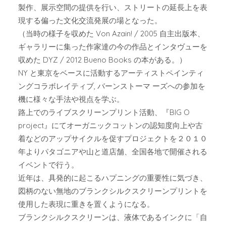
製作、展示空間の提供を行い、ストリートの延長上を表
現する偏った文化交流発展の場となった。
（当時の様子を収めた Von Azain! / 2005 自主出版本、
ギャラリーに集った作家達の今の作品とインタヴューを
収めた DYZ / 2012 Bueno Books の本がある。）
NY と東京をベースに活動するアーティストペインティ
ングコラボレイティブ, バーンストーマ ーズへの参加を
機に様々な手法や視点を学ぶ。
路上でのライブスクリーンプリント活動、『BIG O
project』にてオーガニックコットンの認知度向上や古
着などのアップサイクルを促すプロジェクトを２０１０
年よりパタゴニアや山と道店舗、全国各地で開催される
イベントで行う。
近年は、具発的に起こるハプニングの重要性に気づき、
図柄のない無地のブランクシルクスクリーンプリントを
使用した表現に重きを置くようになる。
ブランクシルクスクリーンは、液体であるインクに「自